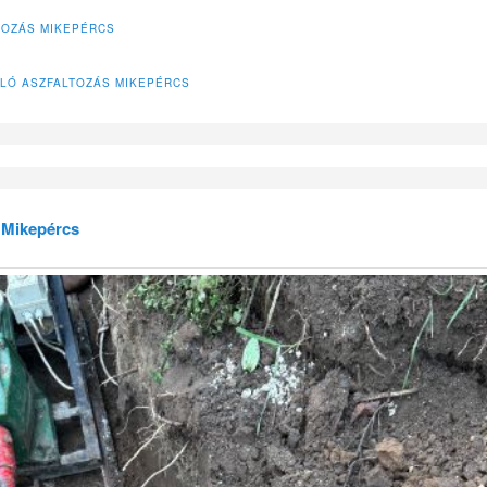
TOZÁS MIKEPÉRCS
LÓ ASZFALTOZÁS MIKEPÉRCS
 Mikepércs