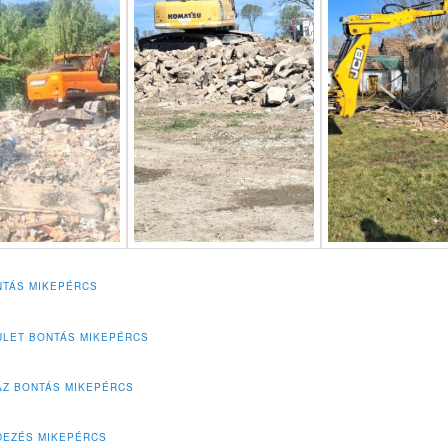
TÁS MIKEPÉRCS
LET BONTÁS MIKEPÉRCS
ÁZ BONTÁS MIKEPÉRCS
DEZÉS MIKEPÉRCS