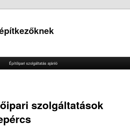
 építkezőknek
Építőipari szolgáltatás ajánló
őipari szolgáltatások
epércs