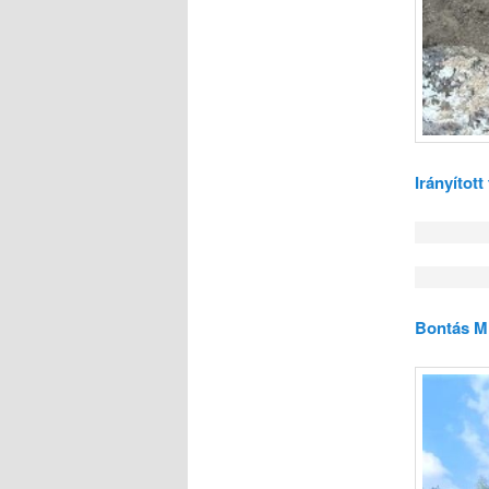
Irányítot
Bontás M