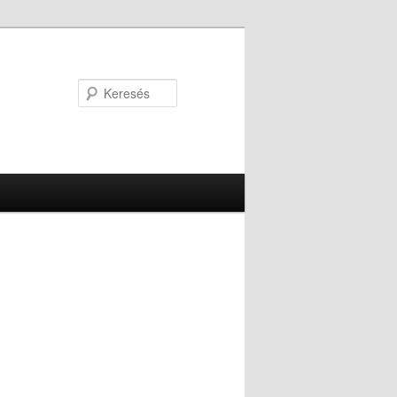
Keresés