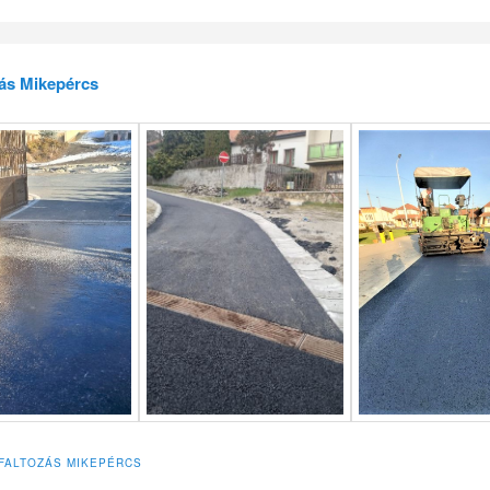
ás Mikepércs
FALTOZÁS MIKEPÉRCS