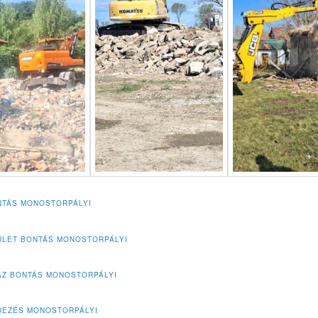
NTÁS MONOSTORPÁLYI
LET BONTÁS MONOSTORPÁLYI
ÁZ BONTÁS MONOSTORPÁLYI
DEZÉS MONOSTORPÁLYI