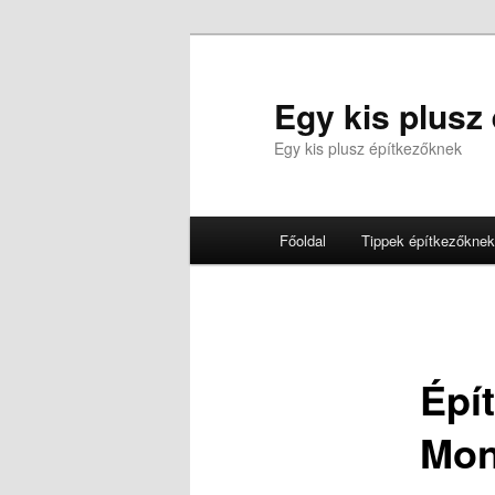
Tovább
az
elsődleges
Egy kis plusz
tartalomra
Egy kis plusz építkezőknek
Fő
Főoldal
Tippek építkezőknek
menü
Épít
Mon