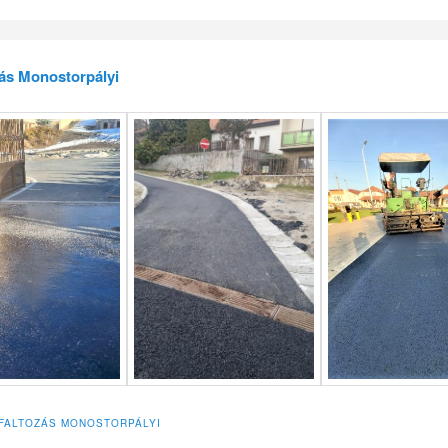
ás Monostorpályi
FALTOZÁS MONOSTORPÁLYI