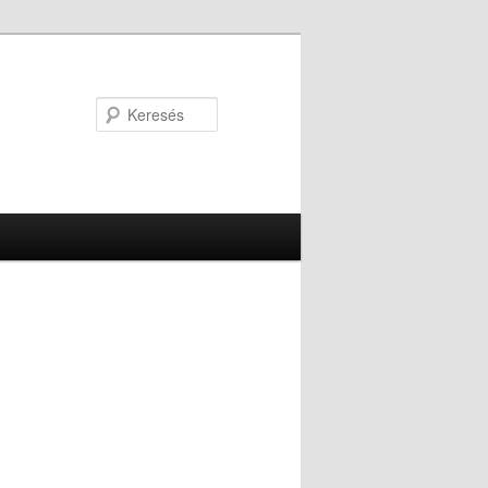
Keresés