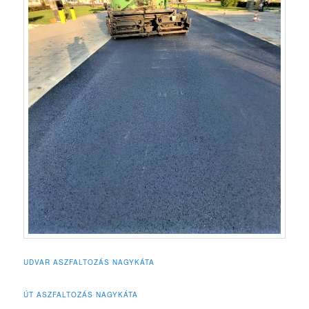
UDVAR ASZFALTOZÁS NAGYKÁTA
ÚT ASZFALTOZÁS NAGYKÁTA