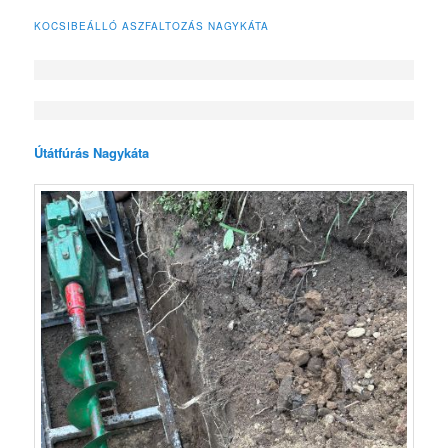
KOCSIBEÁLLÓ ASZFALTOZÁS NAGYKÁTA
Útátfúrás Nagykáta