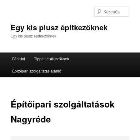
Tovább
az
Kere
elsődleges
tartalomra
Egy kis plusz építkezőknek
Egy kis plusz építkezőknek
Fő
Főoldal
Tippek építkezőknek
menü
Építőipari szolgáltatás ajánló
Építőipari szolgáltatások
Nagyréde