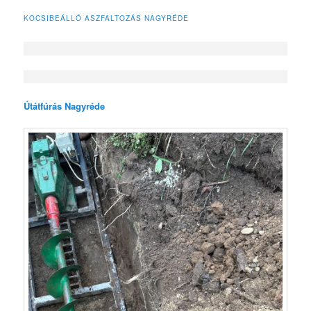
KOCSIBEÁLLÓ ASZFALTOZÁS NAGYRÉDE
Útátfúrás Nagyréde