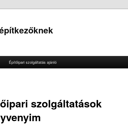
 építkezőknek
Építőipari szolgáltatás ajánló
őipari szolgáltatások
yvenyim