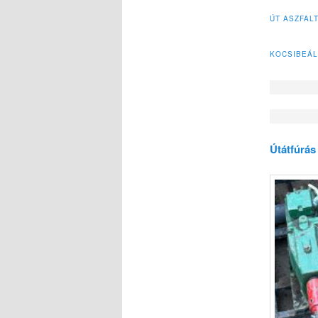
ÚT ASZFAL
KOCSIBEÁL
Útátfúrá