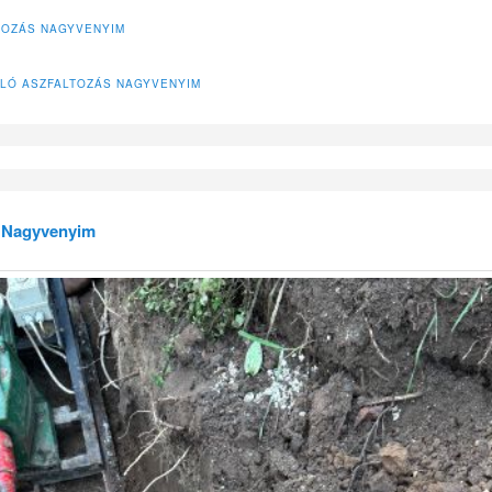
TOZÁS NAGYVENYIM
LÓ ASZFALTOZÁS NAGYVENYIM
s Nagyvenyim