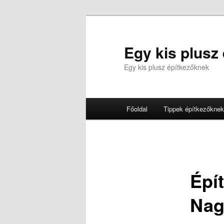
Tovább
az
elsődleges
Egy kis plusz
tartalomra
Egy kis plusz építkezőknek
Fő
Főoldal
Tippek építkezőknek
menü
Épít
Nag