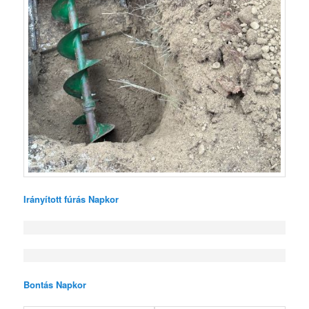
Irányított fúrás Napkor
Bontás Napkor