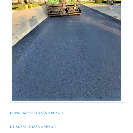
UDVAR ASZFALTOZÁS NAPKOR
ÚT ASZFALTOZÁS NAPKOR