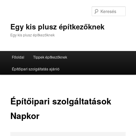
Tovább
az
Kere
elsődleges
tartalomra
Egy kis plusz építkezőknek
Egy kis plusz építkezőknek
Fő
Főoldal
Tippek építkezőknek
menü
Építőipari szolgáltatás ajánló
Építőipari szolgáltatások
Napkor