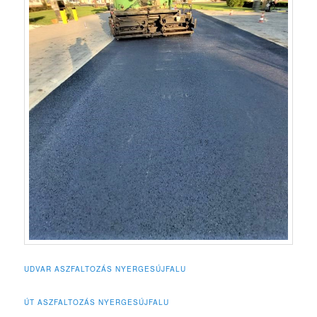
UDVAR ASZFALTOZÁS NYERGESÚJFALU
ÚT ASZFALTOZÁS NYERGESÚJFALU