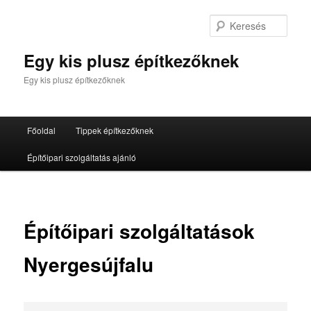
Tovább
az
Kere
elsődleges
tartalomra
Egy kis plusz építkezőknek
Egy kis plusz építkezőknek
Fő
Főoldal
Tippek építkezőknek
menü
Építőipari szolgáltatás ajánló
Építőipari szolgáltatások
Nyergesújfalu