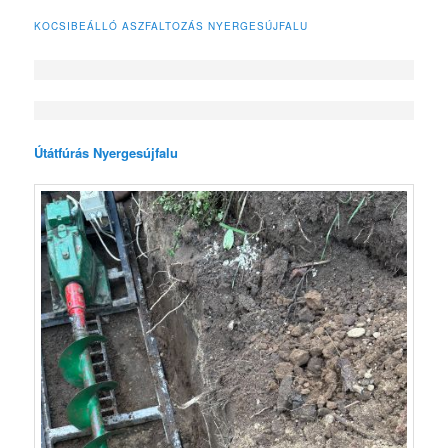
KOCSIBEÁLLÓ ASZFALTOZÁS NYERGESÚJFALU
Útátfúrás Nyergesújfalu