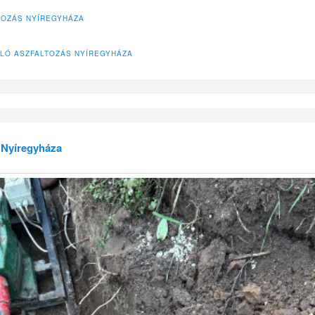
TOZÁS NYÍREGYHÁZA
LÓ ASZFALTOZÁS NYÍREGYHÁZA
 Nyíregyháza