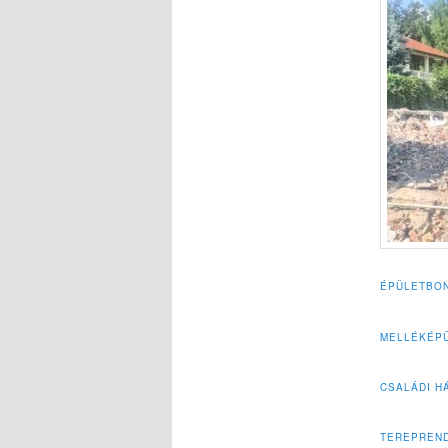
ÉPÜLETBON
MELLÉKÉPÜ
CSALÁDI H
TEREPREND