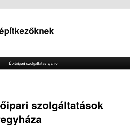
 építkezőknek
Építőipari szolgáltatás ajánló
őipari szolgáltatások
regyháza