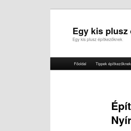
Tovább
az
elsődleges
Egy kis plusz
tartalomra
Egy kis plusz építkezőknek
Fő
Főoldal
Tippek építkezőknek
menü
Épít
Nyí