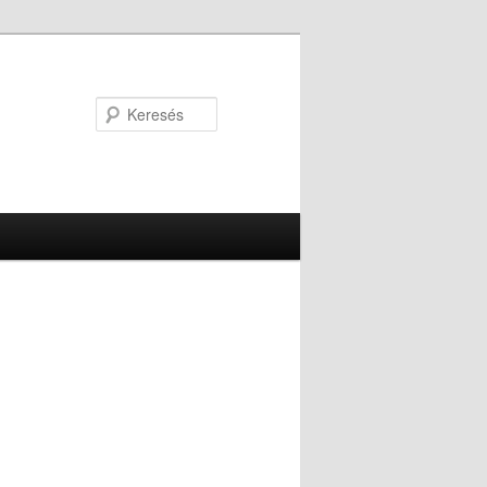
Keresés