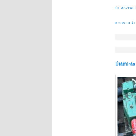
ÚT ASZFAL
KOCSIBEÁL
Útátfúrás