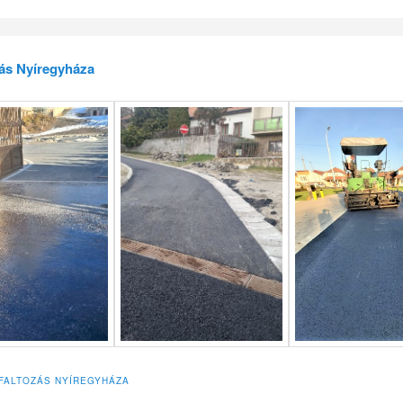
ás Nyíregyháza
FALTOZÁS NYÍREGYHÁZA