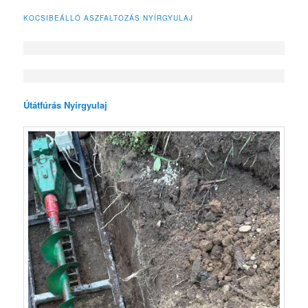
KOCSIBEÁLLÓ ASZFALTOZÁS NYÍRGYULAJ
Útátfúrás Nyírgyulaj