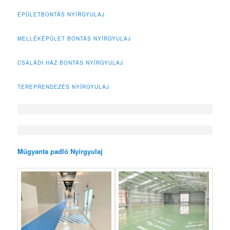
ÉPÜLETBONTÁS NYÍRGYULAJ
MELLÉKÉPÜLET BONTÁS NYÍRGYULAJ
CSALÁDI HÁZ BONTÁS NYÍRGYULAJ
TEREPRENDEZÉS NYÍRGYULAJ
Műgyanta padló Nyírgyulaj