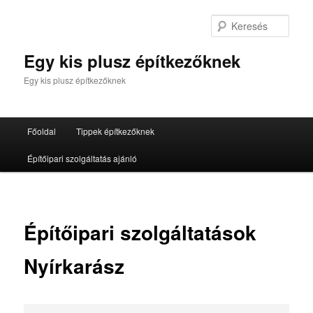
Tovább
az
Kere
elsődleges
tartalomra
Egy kis plusz építkezőknek
Egy kis plusz építkezőknek
Fő
Főoldal
Tippek építkezőknek
menü
Építőipari szolgáltatás ajánló
Építőipari szolgáltatások
Nyírkarász