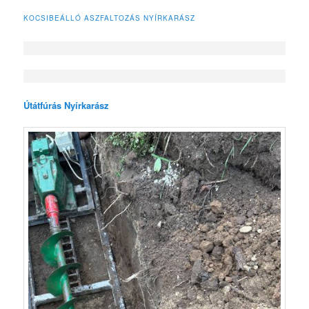
KOCSIBEÁLLÓ ASZFALTOZÁS NYÍRKARÁSZ
Útátfúrás Nyírkarász