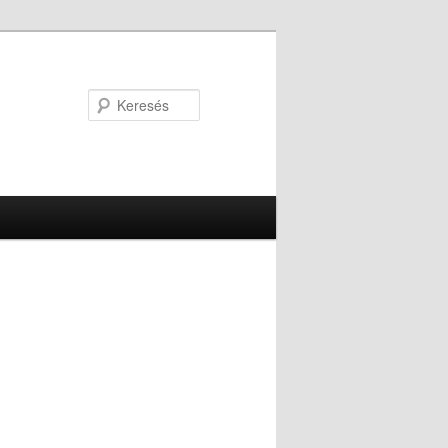
Keresés