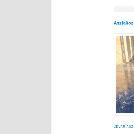
Aszfaltoz
UDVAR ASZ