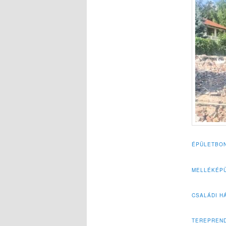
ÉPÜLETBON
MELLÉKÉPÜ
CSALÁDI H
TEREPREN