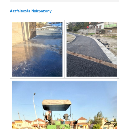
Aszfaltozás Nyírpazony