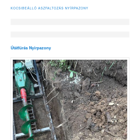
KOCSIBEÁLLÓ ASZFALTOZÁS NYÍRPAZONY
Útátfúrás Nyírpazony