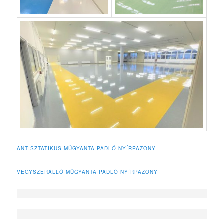
ANTISZTATIKUS MŰGYANTA PADLÓ NYÍRPAZONY
VEGYSZERÁLLÓ MŰGYANTA PADLÓ NYÍRPAZONY