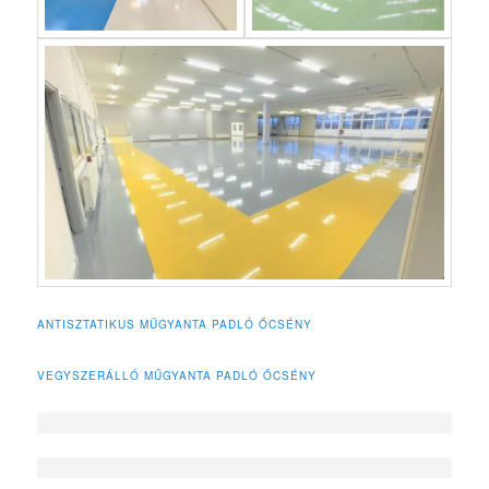
ANTISZTATIKUS MŰGYANTA PADLÓ ŐCSÉNY
VEGYSZERÁLLÓ MŰGYANTA PADLÓ ŐCSÉNY