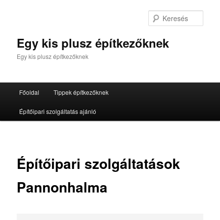
Tovább
az
Kere
elsődleges
tartalomra
Egy kis plusz építkezőknek
Egy kis plusz építkezőknek
Fő
Főoldal
Tippek építkezőknek
menü
Építőipari szolgáltatás ajánló
Építőipari szolgáltatások
Pannonhalma