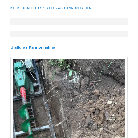
KOCSIBEÁLLÓ ASZFALTOZÁS PANNONHALMA
Útátfúrás Pannonhalma