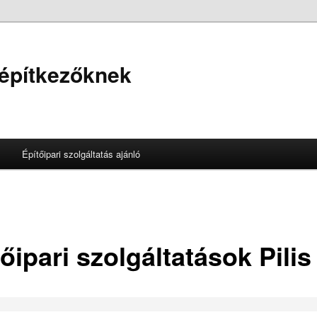
 építkezőknek
Építőipari szolgáltatás ajánló
őipari szolgáltatások Pilis