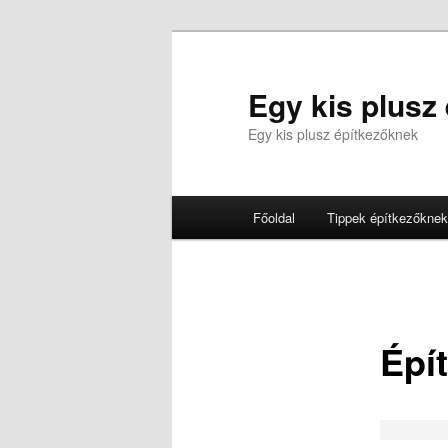
Tovább
az
elsődleges
Egy kis plusz
tartalomra
Egy kis plusz építkezőknek
Fő
Főoldal
Tippek építkezőknek
menü
Épít