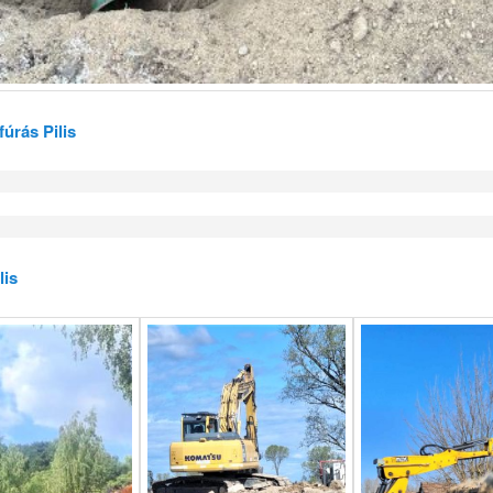
 fúrás Pilis
lis