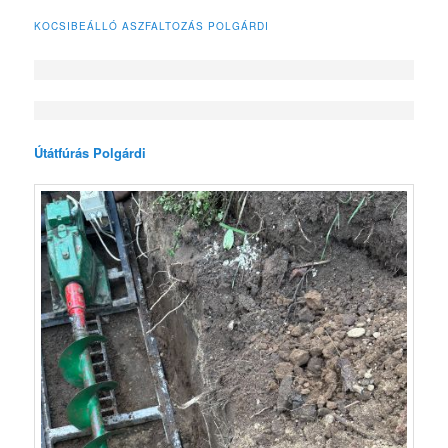
KOCSIBEÁLLÓ ASZFALTOZÁS POLGÁRDI
Útátfúrás Polgárdi