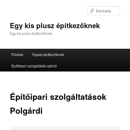
Tovább
az
Kere
elsődleges
tartalomra
Egy kis plusz építkezőknek
Egy kis plusz építkezőknek
Fő
Főoldal
Tippek építkezőknek
menü
Építőipari szolgáltatás ajánló
Építőipari szolgáltatások
Polgárdi