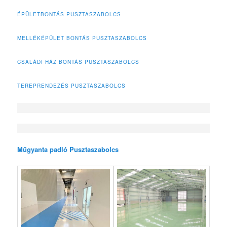
ÉPÜLETBONTÁS PUSZTASZABOLCS
MELLÉKÉPÜLET BONTÁS PUSZTASZABOLCS
CSALÁDI HÁZ BONTÁS PUSZTASZABOLCS
TEREPRENDEZÉS PUSZTASZABOLCS
Műgyanta padló Pusztaszabolcs