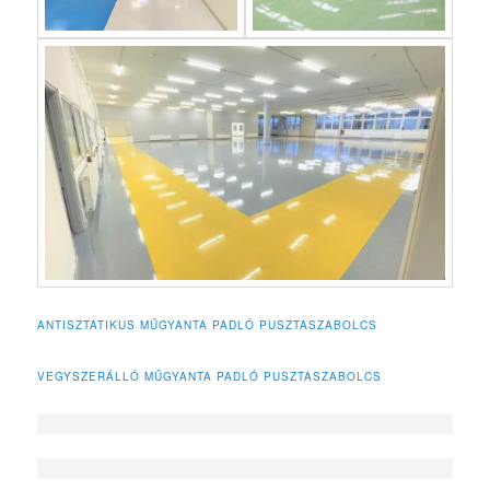
ANTISZTATIKUS MŰGYANTA PADLÓ PUSZTASZABOLCS
VEGYSZERÁLLÓ MŰGYANTA PADLÓ PUSZTASZABOLCS