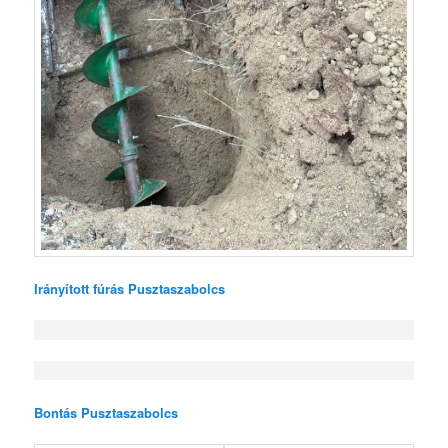
Irányított fúrás Pusztaszabolcs
Bontás Pusztaszabolcs