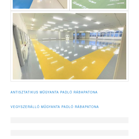
ANTISZTATIKUS MŰGYANTA PADLÓ RÁBAPATONA
VEGYSZERÁLLÓ MŰGYANTA PADLÓ RÁBAPATONA