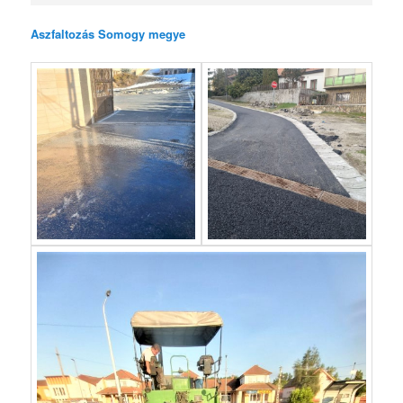
Aszfaltozás Somogy megye