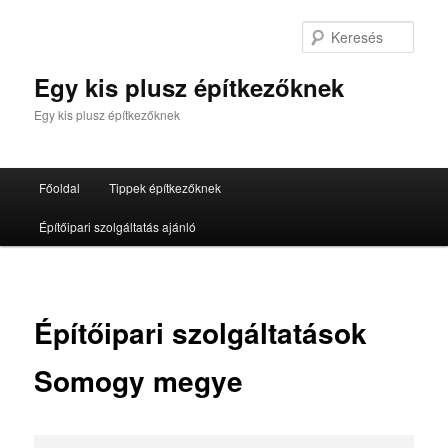
Tovább
az
Kere
elsődleges
tartalomra
Egy kis plusz építkezőknek
Egy kis plusz építkezőknek
Fő
Főoldal
Tippek építkezőknek
menü
Építőipari szolgáltatás ajánló
Építőipari szolgáltatások
Somogy megye