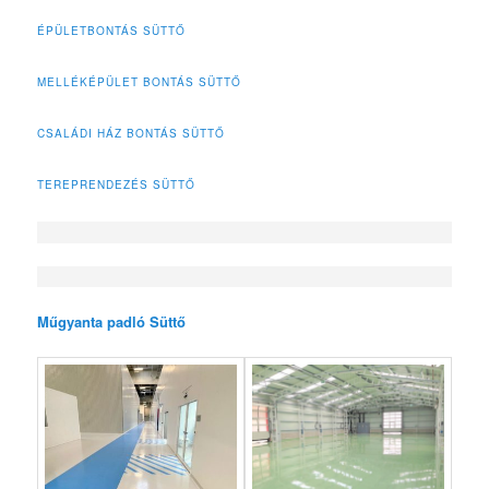
ÉPÜLETBONTÁS SÜTTŐ
MELLÉKÉPÜLET BONTÁS SÜTTŐ
CSALÁDI HÁZ BONTÁS SÜTTŐ
TEREPRENDEZÉS SÜTTŐ
Műgyanta padló Süttő