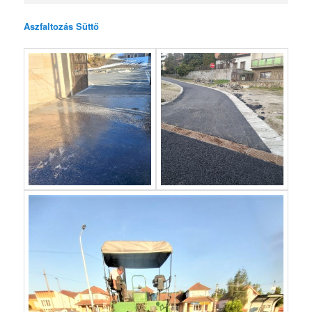
Aszfaltozás Süttő