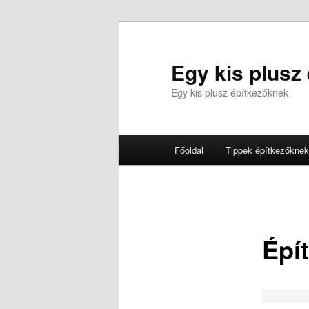
Tovább
az
elsődleges
Egy kis plusz
tartalomra
Egy kis plusz építkezőknek
Fő
Főoldal
Tippek építkezőknek
menü
Épí