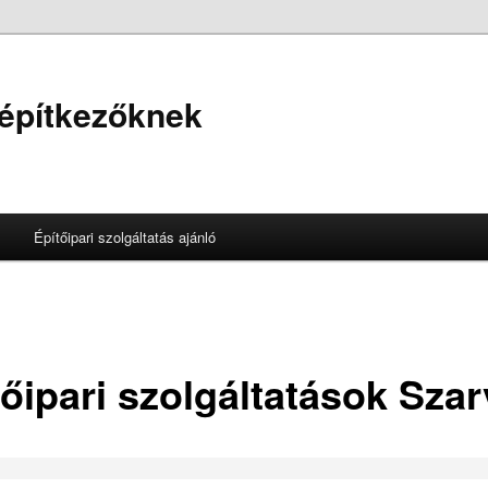
 építkezőknek
Építőipari szolgáltatás ajánló
tőipari szolgáltatások Sza