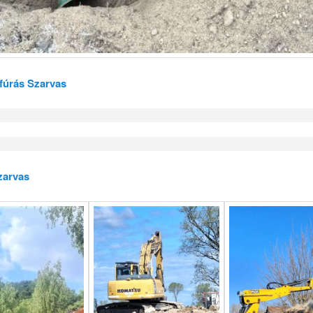
 fúrás Szarvas
zarvas