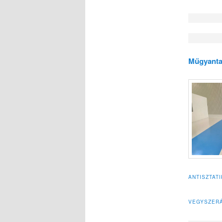
Műgyanta
ANTISZTAT
VEGYSZERÁ