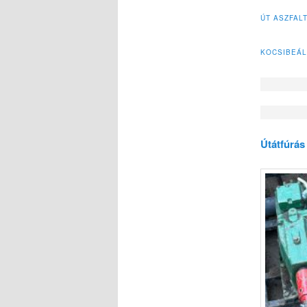
ÚT ASZFAL
KOCSIBEÁL
Útátfúrás