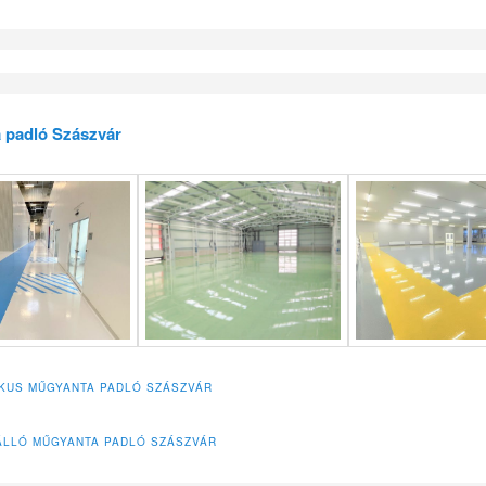
 padló Szászvár
IKUS MŰGYANTA PADLÓ SZÁSZVÁR
LLÓ MŰGYANTA PADLÓ SZÁSZVÁR