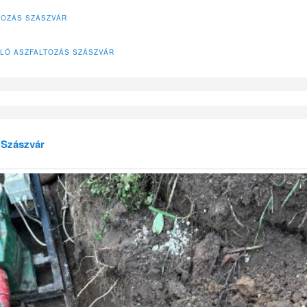
TOZÁS SZÁSZVÁR
LÓ ASZFALTOZÁS SZÁSZVÁR
 Szászvár