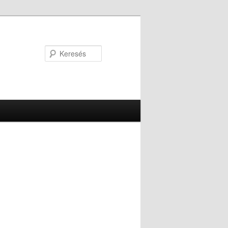
Keresés