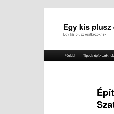
Tovább
az
elsődleges
Egy kis plusz
tartalomra
Egy kis plusz építkezőknek
Fő
Főoldal
Tippek építkezőknek
menü
Épít
Sza