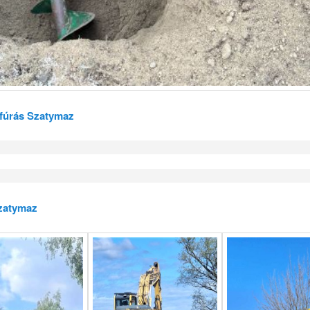
t fúrás Szatymaz
zatymaz