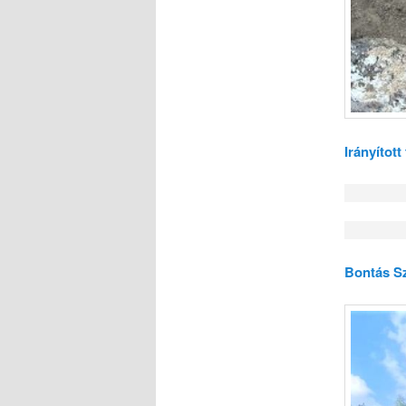
Irányítot
Bontás S