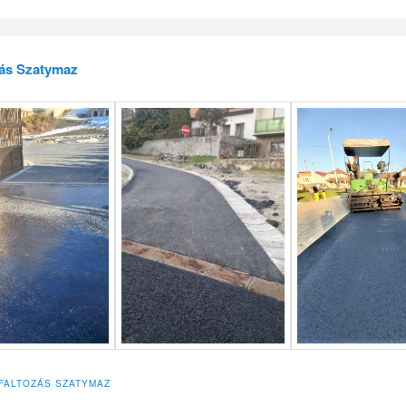
zás Szatymaz
FALTOZÁS SZATYMAZ