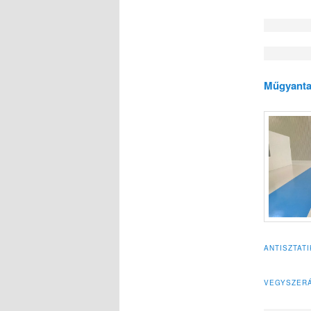
Műgyanta
ANTISZTAT
VEGYSZERÁ