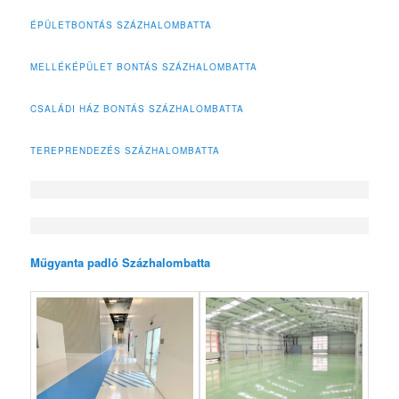
ÉPÜLETBONTÁS SZÁZHALOMBATTA
MELLÉKÉPÜLET BONTÁS SZÁZHALOMBATTA
CSALÁDI HÁZ BONTÁS SZÁZHALOMBATTA
TEREPRENDEZÉS SZÁZHALOMBATTA
Műgyanta padló Százhalombatta