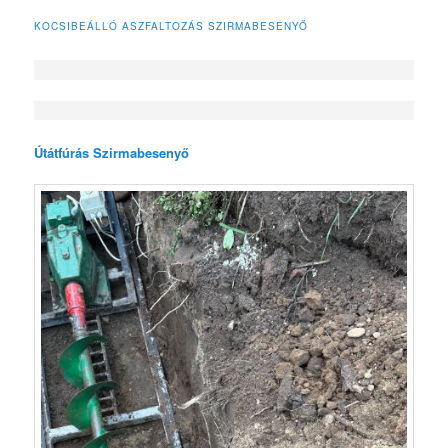
KOCSIBEÁLLÓ ASZFALTOZÁS SZIRMABESENYŐ
Útátfúrás Szirmabesenyő