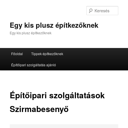
Tovább
az
Kere
elsődleges
tartalomra
Egy kis plusz építkezőknek
Egy kis plusz építkezőknek
Fő
Főoldal
Tippek építkezőknek
menü
Építőipari szolgáltatás ajánló
Építőipari szolgáltatások
Szirmabesenyő