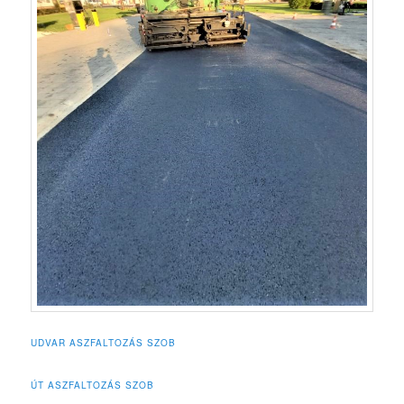
UDVAR ASZFALTOZÁS SZOB
ÚT ASZFALTOZÁS SZOB