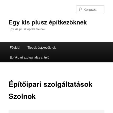
Tovább
az
Kere
elsődleges
tartalomra
Egy kis plusz építkezőknek
Egy kis plusz építkezőknek
Fő
Főoldal
Tippek építkezőknek
menü
Építőipari szolgáltatás ajánló
Építőipari szolgáltatások
Szolnok