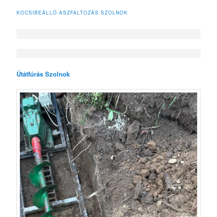
KOCSIBEÁLLÓ ASZFALTOZÁS SZOLNOK
Útátfúrás Szolnok