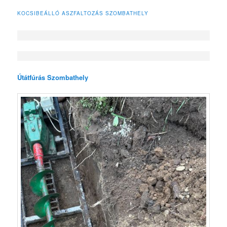
KOCSIBEÁLLÓ ASZFALTOZÁS SZOMBATHELY
Útátfúrás Szombathely