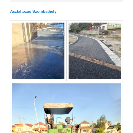
Aszfaltozás Szombathely