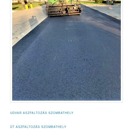
UDVAR ASZFALTOZÁS SZOMBATHELY
ÚT ASZFALTOZÁS SZOMBATHELY