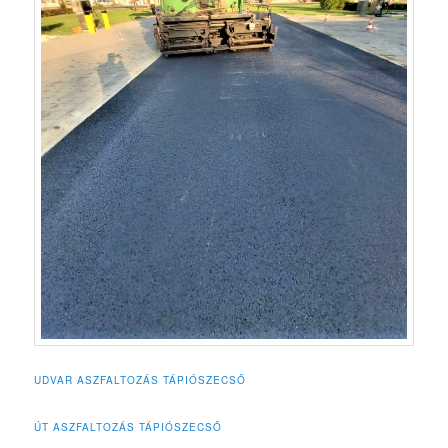
UDVAR ASZFALTOZÁS TÁPIÓSZECSŐ
ÚT ASZFALTOZÁS TÁPIÓSZECSŐ