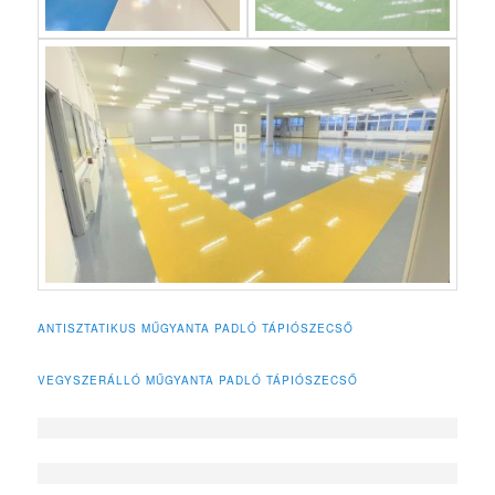
ANTISZTATIKUS MŰGYANTA PADLÓ TÁPIÓSZECSŐ
VEGYSZERÁLLÓ MŰGYANTA PADLÓ TÁPIÓSZECSŐ