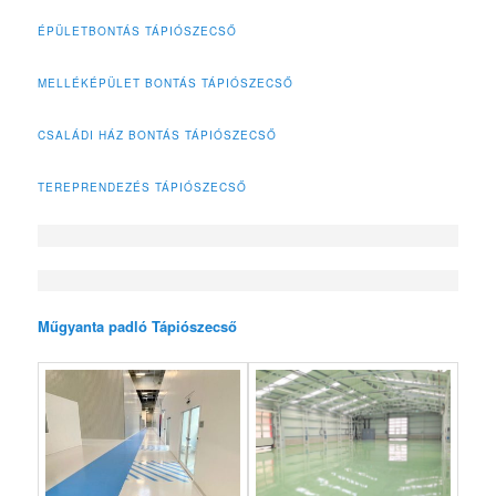
ÉPÜLETBONTÁS TÁPIÓSZECSŐ
MELLÉKÉPÜLET BONTÁS TÁPIÓSZECSŐ
CSALÁDI HÁZ BONTÁS TÁPIÓSZECSŐ
TEREPRENDEZÉS TÁPIÓSZECSŐ
Műgyanta padló Tápiószecső