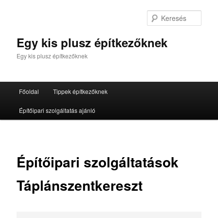
Tovább
az
Kere
elsődleges
tartalomra
Egy kis plusz építkezőknek
Egy kis plusz építkezőknek
Fő
Főoldal
Tippek építkezőknek
menü
Építőipari szolgáltatás ajánló
Építőipari szolgáltatások
Táplánszentkereszt