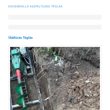
KOCSIBEÁLLÓ ASZFALTOZÁS TÉGLÁS
Útátfúrás Téglás