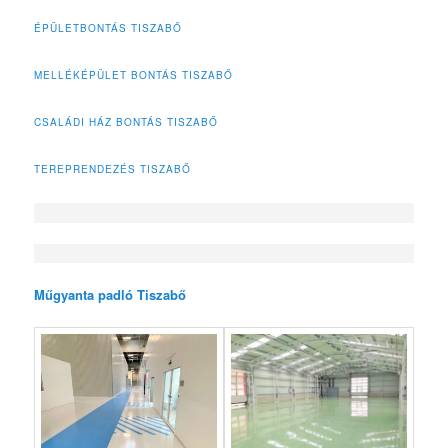
ÉPÜLETBONTÁS TISZABŐ
MELLÉKÉPÜLET BONTÁS TISZABŐ
CSALÁDI HÁZ BONTÁS TISZABŐ
TEREPRENDEZÉS TISZABŐ
Műgyanta padló Tiszabő