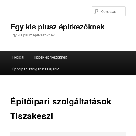
Tovább
az
Kere
elsődleges
tartalomra
Egy kis plusz építkezőknek
Egy kis plusz építkezőknek
Fő
Főoldal
Tippek építkezőknek
menü
Építőipari szolgáltatás ajánló
Építőipari szolgáltatások
Tiszakeszi