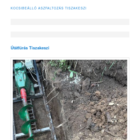
KOCSIBEÁLLÓ ASZFALTOZÁS TISZAKESZI
Útátfúrás Tiszakeszi