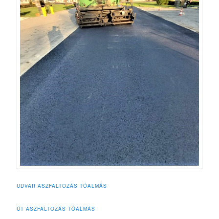
UDVAR ASZFALTOZÁS TÓALMÁS
ÚT ASZFALTOZÁS TÓALMÁS