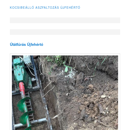
KOCSIBEÁLLÓ ASZFALTOZÁS ÚJFEHÉRTÓ
Útátfúrás Újfehértó