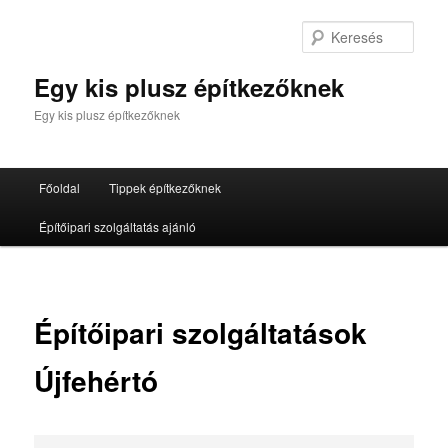
Tovább
az
Kere
elsődleges
tartalomra
Egy kis plusz építkezőknek
Egy kis plusz építkezőknek
Fő
Főoldal
Tippek építkezőknek
menü
Építőipari szolgáltatás ajánló
Építőipari szolgáltatások
Újfehértó