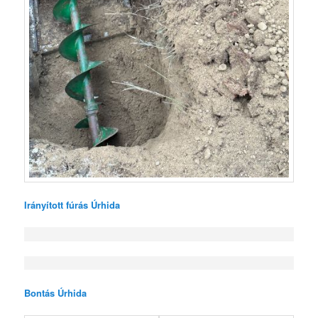
Irányított fúrás Úrhida
Bontás Úrhida