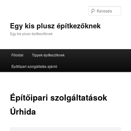
Tovább
az
Kere
elsődleges
tartalomra
Egy kis plusz építkezőknek
Egy kis plusz építkezőknek
Fő
Főoldal
Tippek építkezőknek
menü
Építőipari szolgáltatás ajánló
Építőipari szolgáltatások
Úrhida