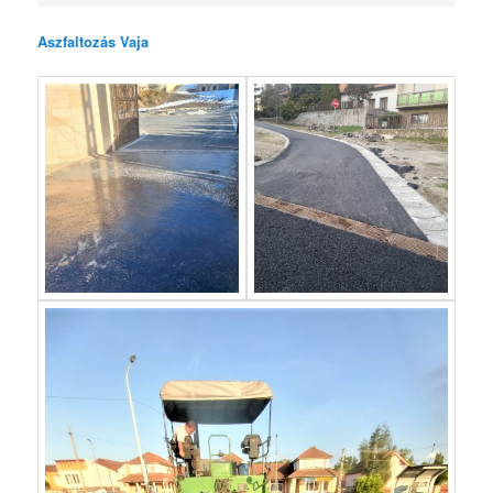
Aszfaltozás Vaja