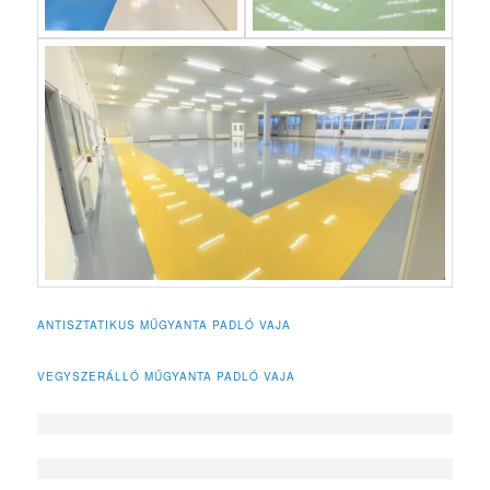
ANTISZTATIKUS MŰGYANTA PADLÓ VAJA
VEGYSZERÁLLÓ MŰGYANTA PADLÓ VAJA