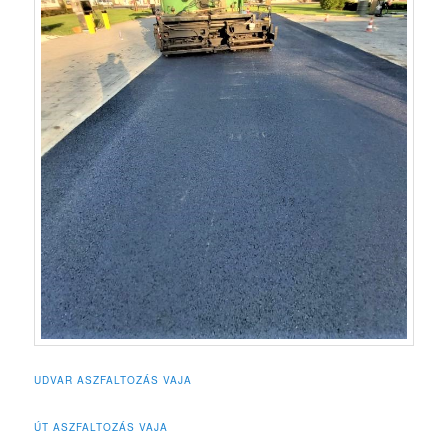
UDVAR ASZFALTOZÁS VAJA
ÚT ASZFALTOZÁS VAJA