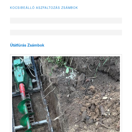
KOCSIBEÁLLÓ ASZFALTOZÁS ZSÁMBOK
Útátfúrás Zsámbok