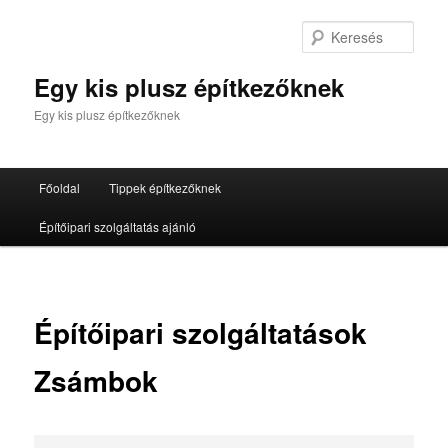
Tovább
az
Kere
elsődleges
tartalomra
Egy kis plusz építkezőknek
Egy kis plusz építkezőknek
Fő
Főoldal
Tippek építkezőknek
menü
Építőipari szolgáltatás ajánló
Építőipari szolgáltatások
Zsámbok