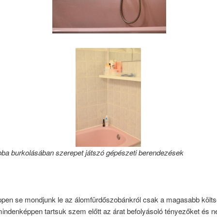
oba burkolásában szerepet játszó gépészeti berendezések
en se mondjunk le az álomfürdőszobánkról csak a magasabb költ
mindenképpen tartsuk szem előtt az árat befolyásoló tényezőket és n