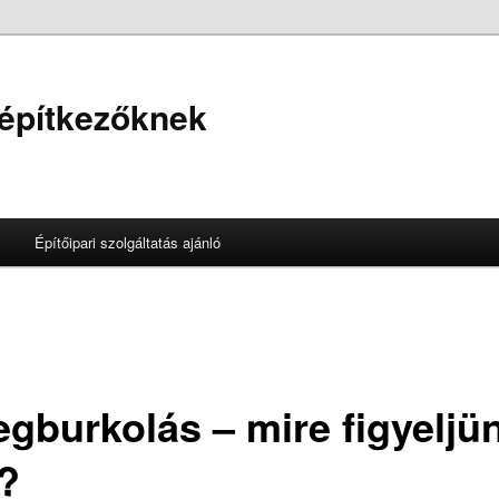
 építkezőknek
Építőipari szolgáltatás ajánló
egburkolás – mire figyeljü
?