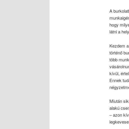
A burkola
munkaigény
hogy milye
látni a he
Kezdem a 
történő bu
több munk
vásárolnun
kívül, ér
Ennek tuda
négyzetmét
Miután si
alakú csem
– azon kív
legkeveseb