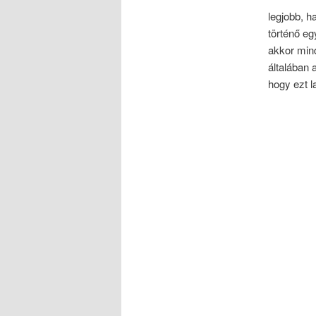
legjobb, h
történő eg
akkor mind
általában 
hogy ezt l