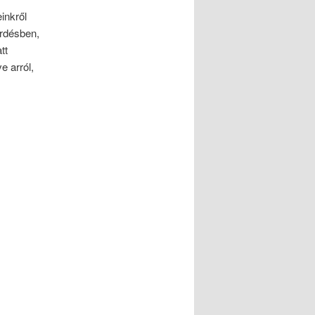
inkről
érdésben,
tt
e arról,