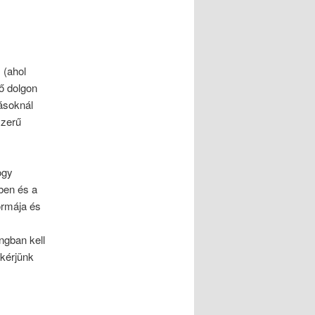
 (ahol
fő dolgon
tásoknál
szerű
ogy
ben és a
ormája és
ngban kell
kérjünk