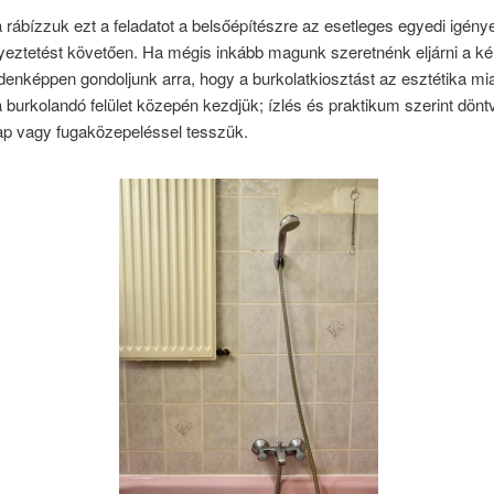
a rábízzuk ezt a feladatot a belsőépítészre az esetleges egyedi igénye
yeztetést követően. Ha mégis inkább magunk szeretnénk eljárni a k
enképpen gondoljunk arra, hogy a burkolatkiosztást az esztétika mia
a burkolandó felület közepén kezdjük; ízlés és praktikum szerint döntv
ap vagy fugaközepeléssel tesszük.