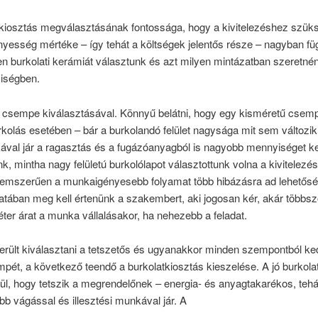
tkiosztás megválasztásának fontossága, hogy a kivitelezéshez szük
esség mértéke – így tehát a költségek jelentős része – nagyban függ
n burkolati kerámiát választunk és azt milyen mintázatban szeretné
lyiségben.
csempe kiválasztásával. Könnyű belátni, hogy egy kisméretű csem
rkolás esetében – bár a burkolandó felület nagysága mit sem változik
ával jár a ragasztás és a fugázóanyagból is nagyobb mennyiséget ke
k, mintha nagy felületú burkolólapot választottunk volna a kivitelez
telemszerűen a munkaigényesebb folyamat több hibázásra ad lehetősé
tában meg kell értenünk a szakembert, aki jogosan kér, akár többs
er árat a munka vállalásakor, ha nehezebb a feladat.
került kiválasztani a tetszetős és ugyanakkor minden szempontból k
pét, a következő teendő a burkolatkiosztás kieszelése. A jó burkola
ül, hogy tetszik a megrendelőnek – energia- és anyagtakarékos, tehá
b vágással és illesztési munkával jár. A