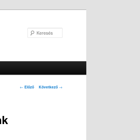
Keresés
Bejegyzés
←
Előző
Következő
→
navigáció
nk