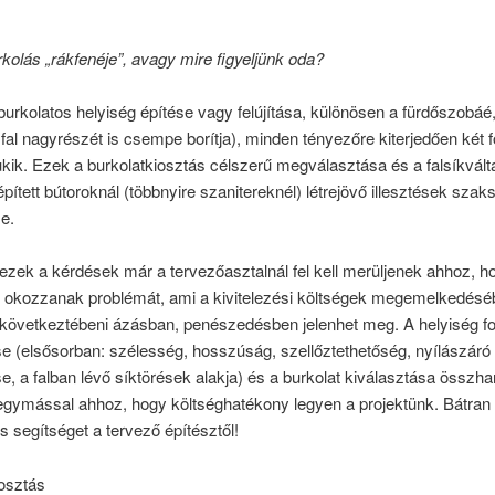
kolás „rákfenéje”, avagy mire figyeljünk oda?
urkolatos helyiség építése vagy felújítása, különösen a fürdőszobáé,
fal nagyrészét is csempe borítja), minden tényezőre kiterjedően két 
ukik. Ezek a burkolatkiosztás célszerű megválasztása és a falsíkvál
pített bútoroknál (többnyire szanitereknél) létrejövő illesztések szak
se.
ezek a kérdések már a tervezőasztalnál fel kell merüljenek ahhoz, h
 okozzanak problémát, ami a kivitelezési költségek megemelkedésé
 következtébeni ázásban, penészedésben jelenhet meg. A helyiség f
e (elsősorban: szélesség, hosszúság, szellőztethetőség, nyílászáró
e, a falban lévő síktörések alakja) és a burkolat kiválasztása összha
egymással ahhoz, hogy költséghatékony legyen a projektünk. Bátran 
s segítséget a tervező építésztől!
iosztás