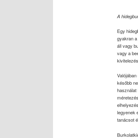
A hidegbur
Egy hidegb
gyakran a 
áll vagy b
vagy a beé
kivitelezé
Valójában 
később ne
használat
méret
ezés
elhelyezés
legyenek 
tanácsot é
Burkolatk