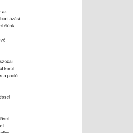
y az
ébeni ázási
l élünk,
évő
őszobai
ül kerül
s a padló
téssel
dővel
ell
eljes