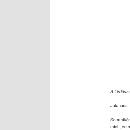
A fürdősz
Jótanács
Semmiképp
miatt, de 