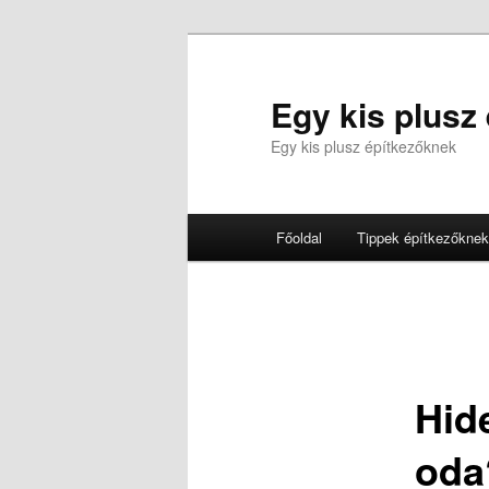
Tovább
az
elsődleges
Egy kis plusz
tartalomra
Egy kis plusz építkezőknek
Fő
Főoldal
Tippek építkezőknek
menü
Hid
oda