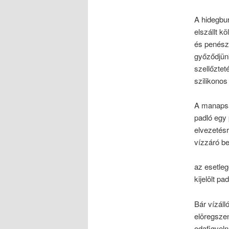
A hidegbur
elszállt k
és penész
győződjünk
szellőztet
szilikonos
A manapság
padló egy 
elvezetésr
vízzáró be
az esetleg
kijelölt pa
Bár vízál
elöregszen
odafigyeln