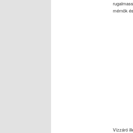
rugalmass
mérnök és
Vízzáró il