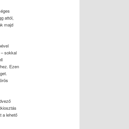
séges
 attól,
nk majd
pével
 – sokkal
ll
éshez. Ezen
get.
zörös
edvező
tkiosztás
t a lehető