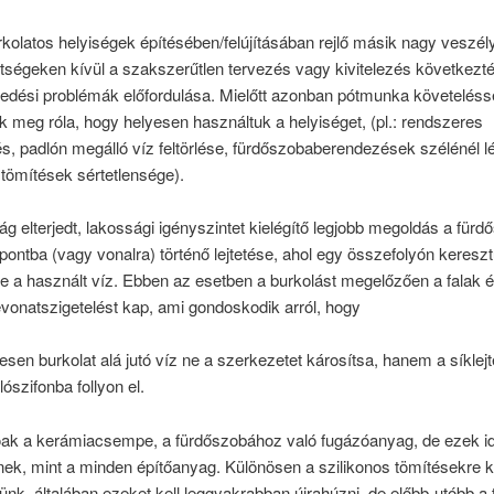
kolatos helyiségek építésében/felújításában rejlő másik nagy veszél
öltségeken kívül a szakszerűtlen tervezés vagy kivitelezés következt
edési problémák előfordulása. Mielőtt azonban pótmunka követelésse
 meg róla, hogy helyesen használtuk a helyiséget, (pl.: rendszeres
és, padlón megálló víz feltörlése, fürdőszobaberendezések szélénél l
 tömítések sértetlensége).
 elterjedt, lakossági igényszintet kielégítő legjobb megoldás a fürd
pontba (vagy vonalra) történő lejtetése, ahol egy összefolyón kereszt
e a használt víz. Ebben az esetben a burkolást megelőzően a falak é
vonatszigetelést kap, ami gondoskodik arról, hogy
esen burkolat alá jutó víz ne a szerkezetet károsítsa, hanem a síklej
dlószifonba follyon el.
lóak a kerámiacsempe, a fürdőszobához való fugázóanyag, de ezek i
ek, mint a minden építőanyag. Különösen a szilikonos tömítésekre k
ünk, általában ezeket kell leggyakrabban újrahúzni, de előbb-utóbb a t